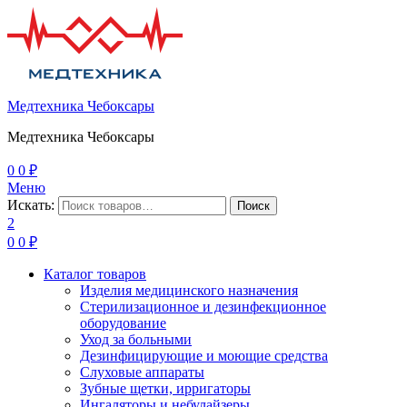
Медтехника Чебоксары
Медтехника Чебоксары
0
0
₽
Меню
Искать:
Поиск
2
0
0
₽
Каталог товаров
Изделия медицинского назначения
Стерилизационное и дезинфекционное
оборудование
Уход за больными
Дезинфицирующие и моющие средства
Слуховые аппараты
Зубные щетки, ирригаторы
Ингаляторы и небулайзеры