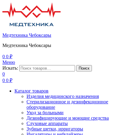
Медтехника Чебоксары
Медтехника Чебоксары
0
0
₽
Меню
Искать:
Поиск
0
0
0
₽
Каталог товаров
Изделия медицинского назначения
Стерилизационное и дезинфекционное
оборудование
Уход за больными
Дезинфицирующие и моющие средства
Слуховые аппараты
Зубные щетки, ирригаторы
Ингаляторы и небулайзеры