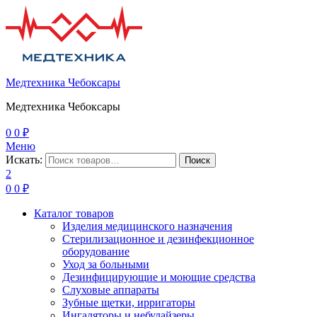
Медтехника Чебоксары
Медтехника Чебоксары
0
0
₽
Меню
Искать:
Поиск
2
0
0
₽
Каталог товаров
Изделия медицинского назначения
Стерилизационное и дезинфекционное
оборудование
Уход за больными
Дезинфицирующие и моющие средства
Слуховые аппараты
Зубные щетки, ирригаторы
Ингаляторы и небулайзеры