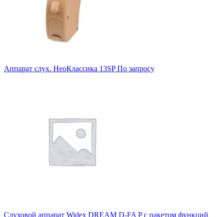
Аппарат слух. НеоКлассика 13SP
По запросу
Слуховой аппарат Widex DREAM D-FA P c пакетом функций