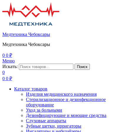
Медтехника Чебоксары
Медтехника Чебоксары
0
0
₽
Меню
Искать:
Поиск
0
0
0
₽
Каталог товаров
Изделия медицинского назначения
Стерилизационное и дезинфекционное
оборудование
Уход за больными
Дезинфицирующие и моющие средства
Слуховые аппараты
Зубные щетки, ирригаторы
Ингаляторы и небулайзеры