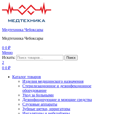
Медтехника Чебоксары
Медтехника Чебоксары
0
0
₽
Меню
Искать:
Поиск
2
0
0
₽
Каталог товаров
Изделия медицинского назначения
Стерилизационное и дезинфекционное
оборудование
Уход за больными
Дезинфицирующие и моющие средства
Слуховые аппараты
Зубные щетки, ирригаторы
Ингаляторы и небулайзеры