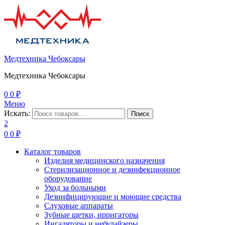
Медтехника Чебоксары
Медтехника Чебоксары
0
0
₽
Меню
Искать:
Поиск
2
0
0
₽
Каталог товаров
Изделия медицинского назначения
Стерилизационное и дезинфекционное
оборудование
Уход за больными
Дезинфицирующие и моющие средства
Слуховые аппараты
Зубные щетки, ирригаторы
Ингаляторы и небулайзеры