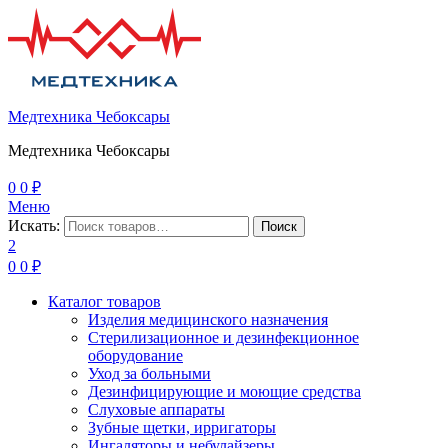
Медтехника Чебоксары
Медтехника Чебоксары
0
0
₽
Меню
Искать:
Поиск
2
0
0
₽
Каталог товаров
Изделия медицинского назначения
Стерилизационное и дезинфекционное
оборудование
Уход за больными
Дезинфицирующие и моющие средства
Слуховые аппараты
Зубные щетки, ирригаторы
Ингаляторы и небулайзеры