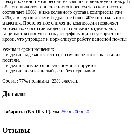
градуированной компрессии на мышцы и венозную стенку. В
области щиколотки и голеностопного сустава компрессия
составляет 100%, ниже коленного сустава компрессия уже
70%, а в верхней трети бедра – не более 40% от начального
значения. Постепенное снижение компрессии позволяет
нормализовать отток жидкости из нижних отделов ног,
защищает венозную стенку от деформации и ускоряет ток
крови, что упрощает и нормализует работу венозной помпы.
Режим и сроки ношения:
– изделие надевается с утра, сразу после того как встали с
постели.
– изделие снимается перед сном и санируется.
– изделие носится целый день без перерывов.
Состав: 77% полиамид, 23% эластан.
Детали
Габариты (В х Ш х Г), мм
250 х 200 х 30
Отзывы