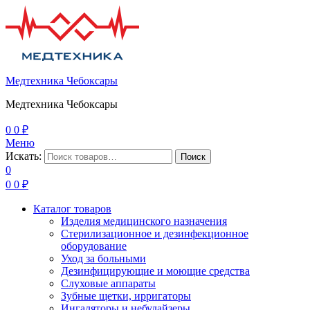
Медтехника Чебоксары
Медтехника Чебоксары
0
0
₽
Меню
Искать:
Поиск
0
0
0
₽
Каталог товаров
Изделия медицинского назначения
Стерилизационное и дезинфекционное
оборудование
Уход за больными
Дезинфицирующие и моющие средства
Слуховые аппараты
Зубные щетки, ирригаторы
Ингаляторы и небулайзеры