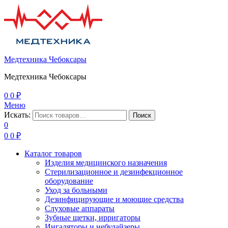
Медтехника Чебоксары
Медтехника Чебоксары
0
0
₽
Меню
Искать:
Поиск
0
0
0
₽
Каталог товаров
Изделия медицинского назначения
Стерилизационное и дезинфекционное
оборудование
Уход за больными
Дезинфицирующие и моющие средства
Слуховые аппараты
Зубные щетки, ирригаторы
Ингаляторы и небулайзеры