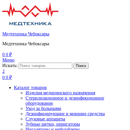
Медтехника Чебоксары
Медтехника Чебоксары
0
0
₽
Меню
Искать:
Поиск
2
0
0
₽
Каталог товаров
Изделия медицинского назначения
Стерилизационное и дезинфекционное
оборудование
Уход за больными
Дезинфицирующие и моющие средства
Слуховые аппараты
Зубные щетки, ирригаторы
Ингаляторы и небулайзеры