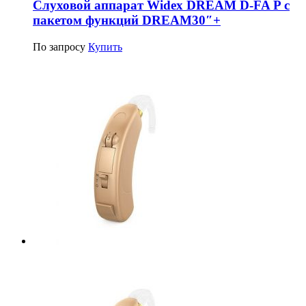
Слуховой аппарат Widex DREAM D-FA P c
пакетом функций DREAM30″+
По запросу
Купить