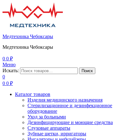
Медтехника Чебоксары
Медтехника Чебоксары
0
0
₽
Меню
Искать:
Поиск
0
0
0
₽
Каталог товаров
Изделия медицинского назначения
Стерилизационное и дезинфекционное
оборудование
Уход за больными
Дезинфицирующие и моющие средства
Слуховые аппараты
Зубные щетки, ирригаторы
Ингаляторы и небулайзеры