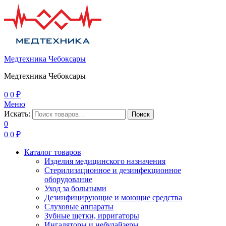
Медтехника Чебоксары
Медтехника Чебоксары
0
0
₽
Меню
Искать:
Поиск
0
0
0
₽
Каталог товаров
Изделия медицинского назначения
Стерилизационное и дезинфекционное
оборудование
Уход за больными
Дезинфицирующие и моющие средства
Слуховые аппараты
Зубные щетки, ирригаторы
Ингаляторы и небулайзеры