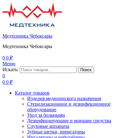
Медтехника Чебоксары
Медтехника Чебоксары
0
0
₽
Меню
Искать:
Поиск
0
0
0
₽
Каталог товаров
Изделия медицинского назначения
Стерилизационное и дезинфекционное
оборудование
Уход за больными
Дезинфицирующие и моющие средства
Слуховые аппараты
Зубные щетки, ирригаторы
Ингаляторы и небулайзеры