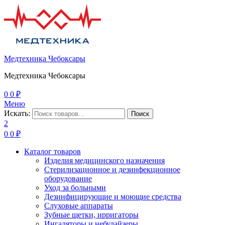
Медтехника Чебоксары
Медтехника Чебоксары
0
0
₽
Меню
Искать:
Поиск
2
0
0
₽
Каталог товаров
Изделия медицинского назначения
Стерилизационное и дезинфекционное
оборудование
Уход за больными
Дезинфицирующие и моющие средства
Слуховые аппараты
Зубные щетки, ирригаторы
Ингаляторы и небулайзеры