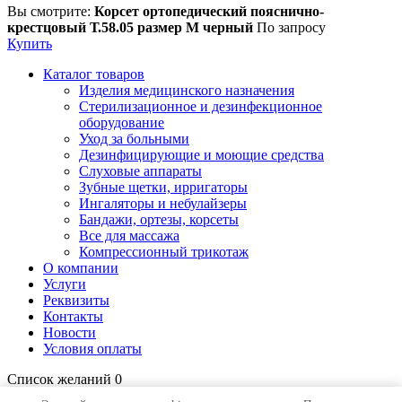
Вы смотрите:
Корсет ортопедический пояснично-
крестцовый Т.58.05 размер M черный
По запросу
Купить
Каталог товаров
Изделия медицинского назначения
Стерилизационное и дезинфекционное
оборудование
Уход за больными
Дезинфицирующие и моющие средства
Слуховые аппараты
Зубные щетки, ирригаторы
Ингаляторы и небулайзеры
Бандажи, ортезы, корсеты
Все для массажа
Компрессионный трикотаж
О компании
Услуги
Реквизиты
Контакты
Новости
Условия оплаты
Список желаний
0
Открыть страницу желаний
Продолжить покупки