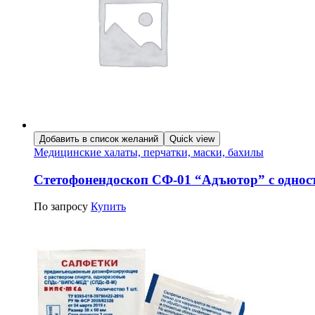
Добавить в список желаний
Quick view
Медицинские халаты, перчатки, маски, бахилы
Стетофонендоскоп СФ-01 “Адъютор” с однос
По запросу
Купить