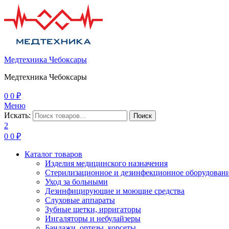
Медтехника Чебоксары
Медтехника Чебоксары
0
0
₽
Меню
Искать:
Поиск
2
0
0
₽
Каталог товаров
Изделия медицинского назначения
Стерилизационное и дезинфекционное оборудован
Уход за больными
Дезинфицирующие и моющие средства
Слуховые аппараты
Зубные щетки, ирригаторы
Ингаляторы и небулайзеры
Бандажи, ортезы, корсеты