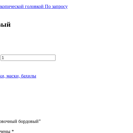
копической головкой
По запросу
вый
ки, маски, бахилы
оловочный бордовый”
ечены
*