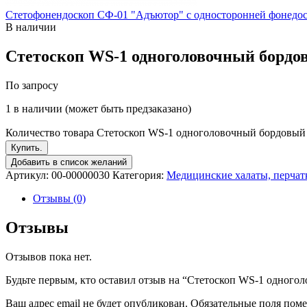
Стетофонендоскоп СФ-01 "Адъютор" с односторонней фонедос
В наличии
Стетоскоп WS-1 одноголовочный бордо
По запросу
1 в наличии (может быть предзаказано)
Количество товара Стетоскоп WS-1 одноголовочный бордовый
Купить.
Добавить в список желаний
Артикул:
00-00000030
Категория:
Медицинские халаты, перчат
Отзывы (0)
Отзывы
Отзывов пока нет.
Будьте первым, кто оставил отзыв на “Стетоскоп WS-1 одног
Ваш адрес email не будет опубликован.
Обязательные поля пом