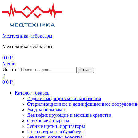
Медтехника Чебоксары
Медтехника Чебоксары
0
0
₽
Меню
Искать:
Поиск
2
0
0
₽
Каталог товаров
Изделия медицинского назначения
Стерилизационное и дезинфекционное оборудован
Уход за больными
Дезинфицирующие и моющие средства
Слуховые аппараты
Зубные щетки, ирригаторы
Ингаляторы и небулайзеры
Бандажи, ортезы, корсеты