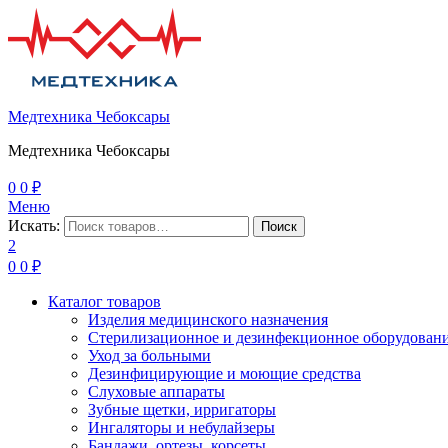
Медтехника Чебоксары
Медтехника Чебоксары
0
0
₽
Меню
Искать:
Поиск
2
0
0
₽
Каталог товаров
Изделия медицинского назначения
Стерилизационное и дезинфекционное оборудован
Уход за больными
Дезинфицирующие и моющие средства
Слуховые аппараты
Зубные щетки, ирригаторы
Ингаляторы и небулайзеры
Бандажи, ортезы, корсеты