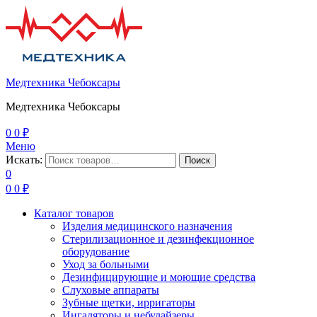
Медтехника Чебоксары
Медтехника Чебоксары
0
0
₽
Меню
Искать:
Поиск
0
0
0
₽
Каталог товаров
Изделия медицинского назначения
Стерилизационное и дезинфекционное
оборудование
Уход за больными
Дезинфицирующие и моющие средства
Слуховые аппараты
Зубные щетки, ирригаторы
Ингаляторы и небулайзеры