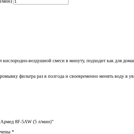
л/мин)
л кислородно-воздушной смеси в минуту, подходит как для дома
омывку фильтра раз в полгода и своевременно менять воду в у
а Армед 8F-5AW (5 л/мин)”
ечены
*