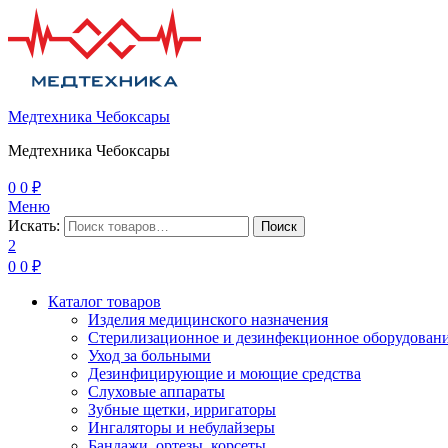
Медтехника Чебоксары
Медтехника Чебоксары
0
0
₽
Меню
Искать:
Поиск
2
0
0
₽
Каталог товаров
Изделия медицинского назначения
Стерилизационное и дезинфекционное оборудован
Уход за больными
Дезинфицирующие и моющие средства
Слуховые аппараты
Зубные щетки, ирригаторы
Ингаляторы и небулайзеры
Бандажи, ортезы, корсеты