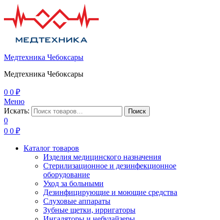
Медтехника Чебоксары
Медтехника Чебоксары
0
0
₽
Меню
Искать:
Поиск
0
0
0
₽
Каталог товаров
Изделия медицинского назначения
Стерилизационное и дезинфекционное
оборудование
Уход за больными
Дезинфицирующие и моющие средства
Слуховые аппараты
Зубные щетки, ирригаторы
Ингаляторы и небулайзеры