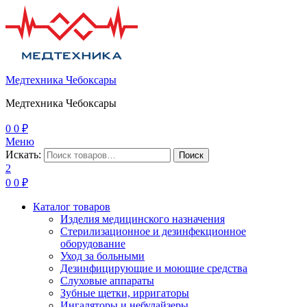
Медтехника Чебоксары
Медтехника Чебоксары
0
0
₽
Меню
Искать:
Поиск
2
0
0
₽
Каталог товаров
Изделия медицинского назначения
Стерилизационное и дезинфекционное
оборудование
Уход за больными
Дезинфицирующие и моющие средства
Слуховые аппараты
Зубные щетки, ирригаторы
Ингаляторы и небулайзеры