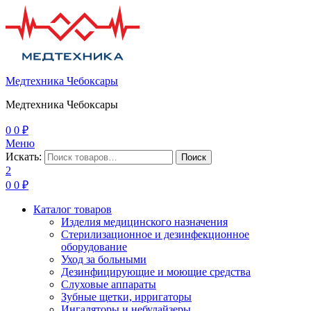
Медтехника Чебоксары
Медтехника Чебоксары
0
0
₽
Меню
Искать:
Поиск
2
0
0
₽
Каталог товаров
Изделия медицинского назначения
Стерилизационное и дезинфекционное
оборудование
Уход за больными
Дезинфицирующие и моющие средства
Слуховые аппараты
Зубные щетки, ирригаторы
Ингаляторы и небулайзеры