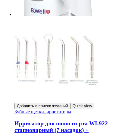
Добавить в список желаний
Quick view
Зубные щетки, ирригаторы
Ирригатор для полости рта WI-922
стационарный (7 насадок) +