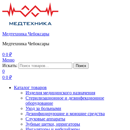
Медтехника Чебоксары
Медтехника Чебоксары
0
0
₽
Меню
Искать:
Поиск
0
0
0
₽
Каталог товаров
Изделия медицинского назначения
Стерилизационное и дезинфекционное
оборудование
Уход за больными
Дезинфицирующие и моющие средства
Слуховые аппараты
Зубные щетки, ирригаторы
Ингаляторы и небулайзеры