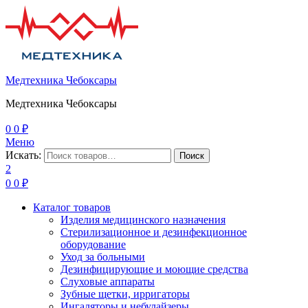
Медтехника Чебоксары
Медтехника Чебоксары
0
0
₽
Меню
Искать:
Поиск
2
0
0
₽
Каталог товаров
Изделия медицинского назначения
Стерилизационное и дезинфекционное
оборудование
Уход за больными
Дезинфицирующие и моющие средства
Слуховые аппараты
Зубные щетки, ирригаторы
Ингаляторы и небулайзеры