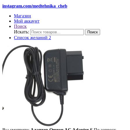
instagram.com/medtehnika_cheb
Магазин
Мой аккаунт
Поиск
Искать:
Поиск
Список желаний
2
Вы смотрите:
Адаптер Omron AC Adapter S
По запросу